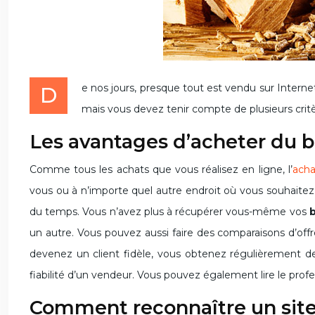
De nos jours, presque tout est vendu sur Internet. C’est ce qui explique l’augmentation du taux d’arnaque. Acheter du bois de chauffage en ligne offre plusieurs avantages,
mais vous devez tenir compte de plusieurs critè
Les avantages d’acheter du b
Comme tous les achats que vous réalisez en ligne, l’
acha
vous ou à n’importe quel autre endroit où vous souhaitez 
du temps. Vous n’avez plus à récupérer vous-même vos
un autre. Vous pouvez aussi faire des comparaisons d’offre
devenez un client fidèle, vous obtenez régulièrement de
fiabilité d’un vendeur. Vous pouvez également lire le profes
Comment reconnaître un site 