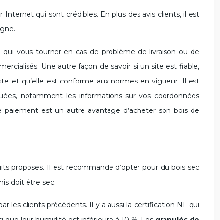
 Internet qui sont crédibles. En plus des avis clients, il est
igne.
 qui vous tourner en cas de problème de livraison ou de
cialisés. Une autre façon de savoir si un site est fiable,
iste et qu’elle est conforme aux normes en vigueur. Il est
lguées, notamment les informations sur vos coordonnées
é de paiement est un autre avantage d’acheter son bois de
duits proposés. Il est recommandé d’opter pour du bois sec
mis doit être sec.
par les clients précédents. Il y a aussi la certification NF qui
nsi que leur humidité est inférieure à 10 %. Les
granulés de