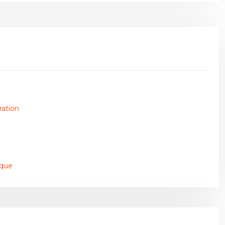
ration
ique