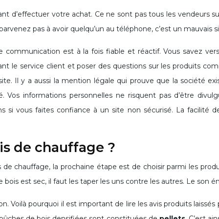
avant d’effectuer votre achat. Ce ne sont pas tous les vendeurs sur
e parvenez pas à avoir quelqu’un au téléphone, c’est un mauvais s
ommunication est à la fois fiable et réactif. Vous savez vers
le service client et poser des questions sur les produits commer
ite. Il y a aussi la mention légale qui prouve que la société ex
. Vos informations personnelles ne risquent pas d’être divu
s si vous faites confiance à un site non sécurisé. La facilit
is de chauffage ?
is de chauffage, la prochaine étape est de choisir parmi les pro
bois est sec, il faut les taper les uns contre les autres. Le son é
on. Voilà pourquoi il est important de lire les avis produits laissés 
s bûches de bois densifiées sont constituées de
pellets
. C’est ai